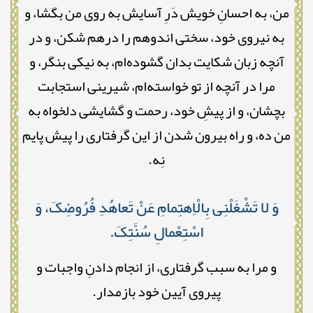
من، به احسانِ خویش دَرِ آسایش به روی من بگشا، و
به نیروی خود، سختی اندوهم را درهم شکن، و در
آنچه زبان شکایت بدان گشوده‌ام، به نیکی بنگر، و
مرا در آنچه از تو خواسته‌ام، شیرینی استجابت
بچشان، و از پیشِ خود، رحمت و گشایشی دلخواه به
من ده، و راه بیرون شدن از این گرفتاری را پیش پایم
نِه.
وَ لا تَشْغَلْنِی بِالْاِهتِمامِ عَنْ تَعاهُدِ فُرُوضِکَ، وَ
اسْتِعْمالِ سُنَّتِکَ.
و مرا به سبب گرفتاری، از انجام دادنِ واجبات و
پیروی آیین خود بازمدار.