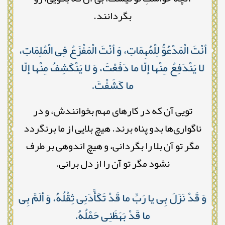
بگردانند.
أنْتَ الْمَدْعُوُّ لِلْمُهِمّاتِ، وَ أنْتَ الْمَفْزَعُ فِی الْمُلِمّاتِ،
لا یَنْدَفِعُ مِنْها إلّا ما دَفَعْتَ، وَ لا یَنْکَشِفُ مِنْها إلّا
ما کَشَفْتَ.
تویی آن که در کارهای مهم بخوانندش، و در
ناگواری‌ها بدو پناه برند. هیچ بلایی از ما برنگردد
مگر تو آن بلا را بگردانی، و هیچ اندوهی بر طرف
نشود مگر تو آن را از دل برانی.
وَ قَدْ نَزَلَ بِی یا رَبِّ ما قَدْ تَکَأَّدَنِی ثِقْلُهُ، وَ ألَمَّ بِی
ما قَدْ بَهَظَنِی حَمْلُهُ.