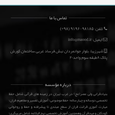
تماس با ما
تلفن:
(۹۸+)
۹۱۹۶۰۹۸۱۸۵
ایمیل: info@maood.ir
شهرزیبا. بلوار جوانمردان نبش فرساد غربی ساختمان کورش
پلاک ۸طبقه سوم واحد۲۰
درباره مؤسسه
بنیادقرانی ولی عصر(عج) در غرب تهران در زمینه های قرآنی شامل حفظ
تخصصی دوساله و چهارساله؛ حفظ موضوعی؛ آموزش تفسیر و مفاهیم قران؛
مهارت آموزی قرائت قران از سطح مبتدی تا پیشرفته و حفظ و روخوانی
کودکان و مهدقرآن وهمچنین آموزش تخصصی نهج البلاغه شامل مربیگری؛