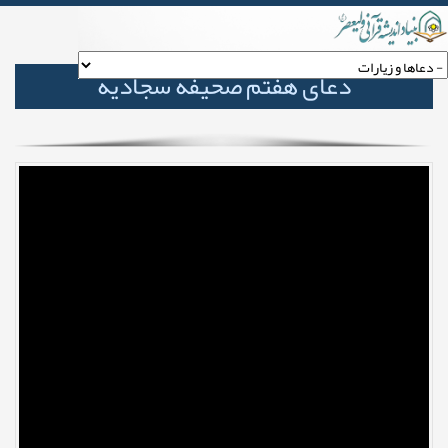
دعای هفتم صحیفه سجادیه