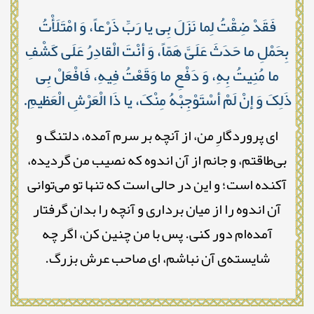
فَقَدْ ضِقْتُ لِما نَزَلَ بِی یا رَبِّ ذَرْعاً، وَ امْتَلَأْتُ
بِحَمْلِ ما حَدَثَ عَلَیَّ هَمّاً، وَ أنْتَ الْقادِرُ عَلَى کَشْفِ
ما مُنِیتُ بِهِ، وَ دَفْعِ ما وَقَعْتُ فِیهِ، فَافْعَلْ بِی
ذَلِکَ وَ إنْ لَمْ أسْتَوْجِبْهُ مِنْکَ، یا ذَا الْعَرْشِ الْعَظیمِ.
ای پروردگارِ من، از آنچه بر سرم آمده، دلتنگ و
بی‌طاقتم، و جانم از آن اندوه که نصیب من گردیده،
آکنده است؛ و این در حالی است که تنها تو می‌توانی
آن اندوه را از میان برداری و آنچه را بدان گرفتار
آمده‌ام دور کنی. پس با من چنین کن، اگر چه
شایسته‌ی آن نباشم، ای صاحب عرش بزرگ.