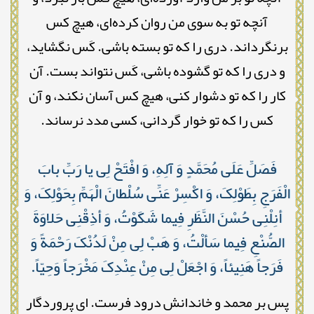
آنچه تو به سوی من روان کرده‌ای، هیچ کس
برنگرداند. دری را که تو بسته باشی. کَس نگشاید،
و دری را که تو گشوده باشی، کَس نتواند بست. آن
کار را که تو دشوار کنی، هیچ کس آسان نکند، و آن
کس را که تو خوار گردانی، کسی مدد نرساند.
فَصَلِّ عَلَى مُحَمَّدٍ وَ آلِهِ، وَ افْتَحْ لِی یا رَبِّ بابَ
الْفَرَجِ بِطَوْلِکَ، وَ اکْسِرْ عَنِّی سُلْطانَ الْهَمِّ بِحَوْلِکَ، وَ
أنِلْنِی حُسْنَ النَّظَرِ فِیما شَکَوْتُ، وَ أذِقْنِی حَلاوَةَ
الصُّنْعِ فِیما سَألْتُ، وَ هَبْ لِی مِنْ لَدُنْکَ رَحْمَةً وَ
فَرَجاً هَنِیئاً، وَ اجْعَلْ لِی مِنْ عِنْدِکَ مَخْرَجاً وَحِیّاً.
پس بر محمد و خاندانش درود فرست. ای پروردگار