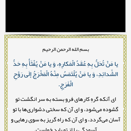
بسم الله الرحمن الرحيم
یا مَنْ تُحَلُّ بِهِ عُقَدُ الْمَکارِهِ، وَ یا مَنْ یُفْثَأُ بِهِ حَدُّ
الشَّدائِدِ، وَ یا مَنْ یُلْتَمَسُ مِنْهُ الْمَخْرَجُ إلَى رَوْحِ
الْفَرَجِ.
ای آنکه گرهِ کارهای فرو بسته به سر انگشت تو
گشوده می‌شود، و ای آن که سختی دشواری‌ها با تو
آسان می‌گردد، و ای آن که راه گریز به سوی رهایی و
آسودگی را از تو باید خواست.