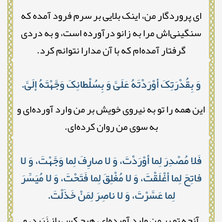
ای پروردگار من، اینک بلایی بر سرم فرود آمده که
سنگینی‌اش مرا به زانو درآورده است، و به دردی
گرفتار آمده‌ام که با آن مدارا نتوانم کرد.
وَ بِقُدْرَتِکَ أوْرَدْتَهُ عَلَیَّ وَ بِسُلْطانِکَ وَجَّهْتَهُ إلَیَّ.
این همه را تو به نیروی خویش بر من وارد آورده‌ای و
به سوی من روان کرده‌ای.
فَلا مُصْدِرَ لِما أوْرَدْتَ، وَ لا صارِفَ لِما وَجَّهْتَ، وَ لا
فاتِحَ لِما أغْلَقْتَ، وَ لا مُغْلِقَ لِما فَتَحْتَ، وَ لا مُیَسِّرَ
لِما عَسَّرْتَ، وَ لا ناصِرَ لِمَنْ خَذَلْتَ.
آنچه تو بر من وارد آورده‌ای، هیچ کس باز نَبَرد، و