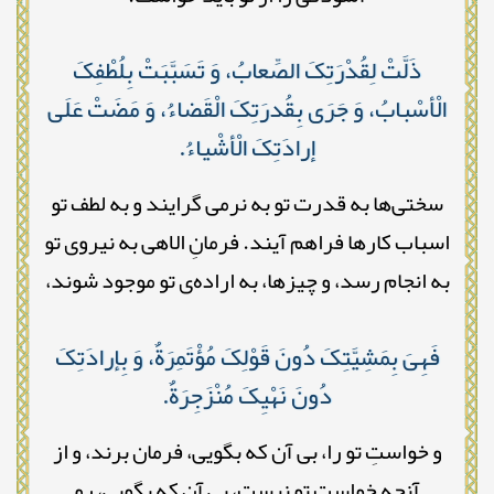
ذَلَّتْ لِقُدْرَتِکَ الصِّعابُ، وَ تَسَبَّبَتْ بِلُطْفِکَ
الْأسْبابُ، وَ جَرَى بِقُدرَتِکَ الْقَضاءُ، وَ مَضَتْ عَلَى
إرادَتِکَ الْأشْیاءُ.
سختی‌ها به قدرت تو به نرمی گرایند و به لطف تو
اسباب کارها فراهم آیند. فرمانِ الاهی به نیروی تو
به انجام رسد، و چیزها، به اراده‌ی تو موجود شوند،
فَهِیَ بِمَشِیَّتِکَ دُونَ قَوْلِکَ مُؤْتَمِرَةٌ، وَ بِإرادَتِکَ
دُونَ نَهْیِکَ مُنْزَجِرَةٌ.
و خواستِ تو را، بی آن که بگویی، فرمان برند، و از
آنچه خواستِ تو نیست، بی آن که بگویی، رو