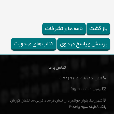
بازگشت
نامه ها و تشرفات
پرسش و پاسخ مهدوی
کتاب های مهدویت
تماس با ما
تلفن:
(۹۸+)
۹۱۹۶۰۹۸۱۸۵
ایمیل: info@maood.ir
شهرزیبا. بلوار جوانمردان نبش فرساد غربی ساختمان کورش
پلاک ۸طبقه سوم واحد۲۰