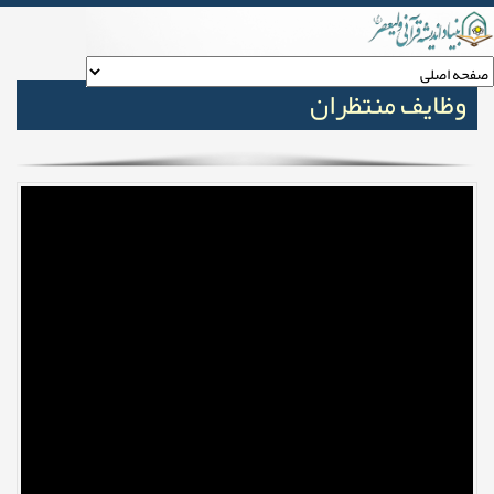
وظایف منتظران