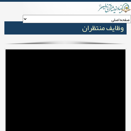
وظایف منتظران