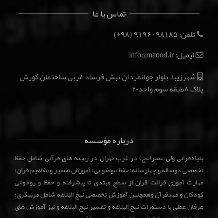
تماس با ما
تلفن:
(۹۸+)
۹۱۹۶۰۹۸۱۸۵
ایمیل: info@maood.ir
شهرزیبا. بلوار جوانمردان نبش فرساد غربی ساختمان کورش
پلاک ۸طبقه سوم واحد۲۰
درباره مؤسسه
بنیادقرانی ولی عصر(عج) در غرب تهران در زمینه های قرآنی شامل حفظ
تخصصی دوساله و چهارساله؛ حفظ موضوعی؛ آموزش تفسیر و مفاهیم قران؛
مهارت آموزی قرائت قران از سطح مبتدی تا پیشرفته و حفظ و روخوانی
کودکان و مهدقرآن وهمچنین آموزش تخصصی نهج البلاغه شامل مربیگری؛
عرفان عملی با دستورات نهج البلاغه و تفسیر نهج البلاغه و نیز آموزش های