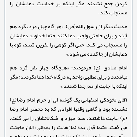
کردن جمع نشدند مگر اینکه بر خداست دعایشان را
مستجاب کند.
حدیث دیگر از رسول الله(ص): «هر گاه چهل مرد، گرد هم
آیند و برای حاجتی واجب دعا کنند حتما خداوند دعایشان
را مستجاب می کند، حتی اگر کوهی را نفرین کنند، کوه با
دعایشان از جا کنده می شود.»
امام صادق (ع) فرمودند: «هیچگاه چهار نفر گرد هم
نیامدند و برای مطلبی واحد به درگاه خدا دعا نکردند؛ مگر
اینکه با اجابت از هم جدا شدند.»
آقای نخودکی اصفهانی یک گوشه ای از حرم امام رضا(ع)
نشسته بود و گاهی وقتها افرادی که به محضر امام رضا
(ع) حاجت داشتند، صدا میزد و اشکالاتشان را می گفت.
می گفت: «شما قول بده نمازهایت را بخوانی؛ الان حاجتت
برآورده می شود. این تکه نبات را به بچه ات بده بخوره