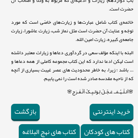
باب دوازدهم: زیارات و ادعیّه‌ای که مربوط به وکلا و اصحاب آن
حضرت است.
خاتمه‌ی کتاب شامل عبارت‌ها و زیارت‌های خاصّی است که مورد
توجّه و عنایت آن حضرت است مثل نماز شب، زیارت عاشورا، زیارت
جامعه‌ی کبیره، زیارت امین الله.
البته با اینکه مؤلف سعی در گردآوری دعاها و زیارات معتبر داشته
است لیکن ادعا ندارد که این کتاب مجموعه کاملی از همه دعاها و
... باشد ؛ زیرا، به خاطر محدودیت های عصر غیبت بسیاری از آنچه
که از ناحیه مقدسه صادر شده است را نمی یابیم.
🌸ألـلَّـهُـمَــ عَـجِّـلْ لِـوَلـیِـکْ ألْـفَـرَج🌸
خرید اینترنتی
بازگشت
کتاب های کودکان
کتاب های نهج البلاغه