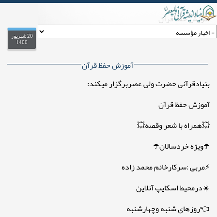
آموزش حفظ قرآن
.
on
20 شهریور
1400
آموزش حفظ قرآن
بنیادقرآنی حضرت ولی عصربرگزار میکند:
آموزش حفظ قرآن
💥همراه با شعر وقصه💥
☂️ویژه خردسالان☂️
⚡مربی :سرکارخانم محمد زاده
☀️درمحیط اسکایپ آنلاین
👈روزهای شنبه وچهارشنبه