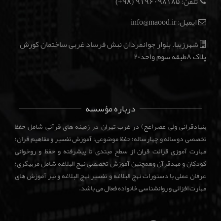
تلفن:
(۹۸+)
۹۱۹۶۰۹۸۱۸۵
ایمیل: info@maood.ir
شهرزیبا. بلوار جوانمردان نبش فرساد غربی ساختمان کورش
پلاک ۸طبقه سوم واحد۲۰
درباره مؤسسه
بنیادقرانی ولی عصر(عج) در غرب تهران در زمینه های قرآنی شامل حفظ
تخصصی دوساله و چهارساله؛ حفظ موضوعی؛ آموزش تفسیر و مفاهیم قران؛
مهارت آموزی قرائت قران از سطح مبتدی تا پیشرفته و حفظ و روخوانی
کودکان و مهدقرآن وهمچنین آموزش تخصصی نهج البلاغه شامل مربیگری؛
عرفان عملی با دستورات نهج البلاغه و تفسیر نهج البلاغه و نیز آموزش های
مهارت افزائی و روانشناسی خانواده فعال می باشد.