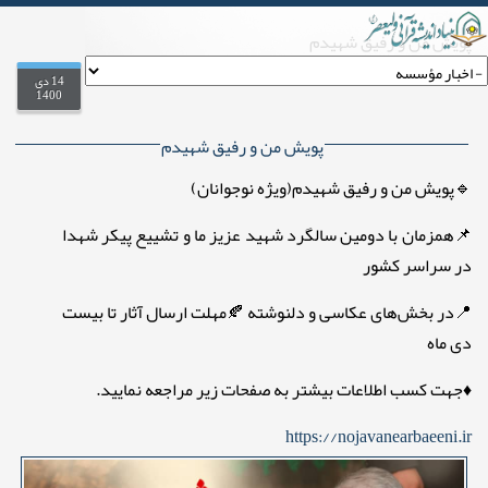
پویش من و رفیق شهیدم
.
on
14 دی
1400
پویش من و رفیق شهیدم
🔹پویش من و رفیق شهیدم(ویژه نوجوانان)
📌همزمان با دومین سالگرد شهید عزیز ما و تشییع پیکر شهدا
در سراسر کشور
📍در بخش‌های عکاسی و دلنوشته 🍂مهلت ارسال آثار تا بیست
دی ماه
♦️جهت کسب اطلاعات بیشتر به صفحات زیر مراجعه نمایید.
https://nojavanearbaeeni.ir