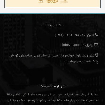
تماس با ما
تلفن:
(۹۸+)
۹۱۹۶۰۹۸۱۸۵
ایمیل: info@maood.ir
شهرزیبا. بلوار جوانمردان نبش فرساد غربی ساختمان کورش
پلاک ۸طبقه سوم واحد۲۰
درباره مؤسسه
بنیادقرانی ولی عصر(عج) در غرب تهران در زمینه های قرآنی شامل حفظ
تخصصی دوساله و چهارساله؛ حفظ موضوعی؛ آموزش تفسیر و مفاهیم قران؛