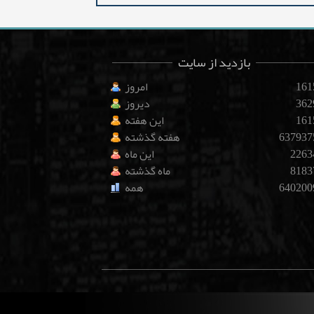
بازدید از سایت
161
امروز
362
دیروز
161
این هفته
637937
هفته گذشته
2263
این ماه
8183
ماه گذشته
640200
همه