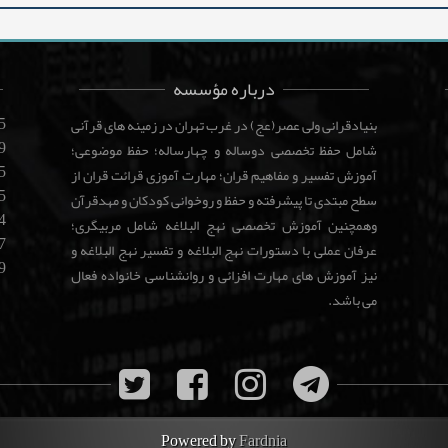
درباره مؤسسه
5
بنیادقرانی ولی عصر(عج) در غرب تهران در زمینه های قرآنی
9
شامل حفظ تخصصی دوساله و چهارساله؛ حفظ موضوعی؛
5
آموزش تفسیر و مفاهیم قران؛ مهارت آموزی قرائت قران از
5
سطح مبتدی تا پیشرفته و حفظ و روخوانی کودکان و مهدقرآن
4
وهمچنین آموزش تخصصی نهج البلاغه شامل مربیگری؛
7
عرفان عملی با دستورات نهج البلاغه و تفسیر نهج البلاغه و
9
نیز آموزش های مهارت افزائی و روانشناسی خانواده فعال
می باشد.
Powered by
Fardnia