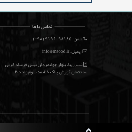
تماس با ما
تلفن:
(۹۸+)
۹۱۹۶۰۹۸۱۸۵
ایمیل: info@maood.ir
شهرزیبا. بلوار جوانمردان نبش فرساد غربی
ساختمان کورش پلاک ۸طبقه سوم واحد۲۰