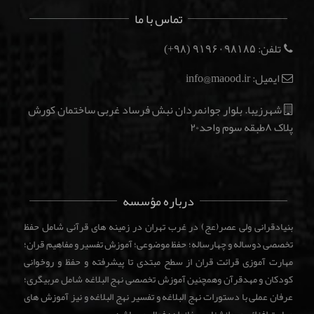
تماس با ما
تلفن:
(۹۸+)
۹۱۹۶۰۹۸۱۸۵
ایمیل: info@maood.ir
شهرزیبا. بلوار جوانمردان نبش فرساد غربی ساختمان کورش
پلاک ۸طبقه سوم واحد۲۰
درباره مؤسسه
بنیادقرانی ولی عصر(عج) در غرب تهران در زمینه های قرآنی شامل حفظ
تخصصی دوساله و چهارساله؛ حفظ موضوعی؛ آموزش تفسیر و مفاهیم قران؛
مهارت آموزی قرائت قران از سطح مبتدی تا پیشرفته و حفظ و روخوانی
کودکان و مهدقرآن وهمچنین آموزش تخصصی نهج البلاغه شامل مربیگری؛
عرفان عملی با دستورات نهج البلاغه و تفسیر نهج البلاغه و نیز آموزش های
مهارت افزائی و روانشناسی خانواده فعال می باشد.