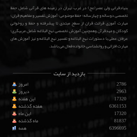
بنیادقرانی ولی عصر(عج) در غرب تهران در زمینه های قرآنی شامل حفظ
تخصصی دوساله و چهارساله؛ حفظ موضوعی؛ آموزش تفسیر و مفاهیم قران؛
مهارت آموزی قرائت قران از سطح مبتدی تا پیشرفته و حفظ و روخوانی
کودکان و مهدقرآن وهمچنین آموزش تخصصی نهج البلاغه شامل مربیگری؛
عرفان عملی با دستورات نهج البلاغه و تفسیر نهج البلاغه و نیز آموزش های
مهارت افزائی و روانشناسی خانواده فعال می باشد.
بازدید از سایت
2786
امروز
2963
دیروز
17320
این هفته
6361153
هفته گذشته
17320
این ماه
81837
ماه گذشته
6396695
همه