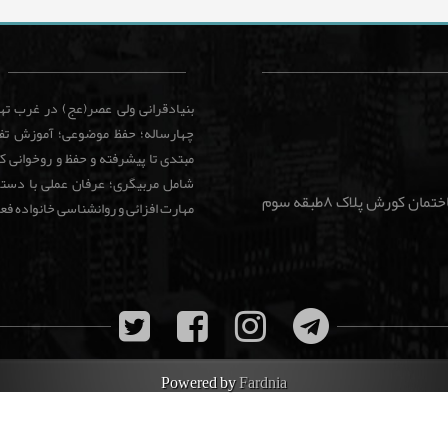
بنیادقرانی ولی عصر(عج) در غرب ت
چهارساله؛ حفظ موضوعی؛ آموزش تفس
مبتدی تا پیشرفته و حفظ و روخوانی 
شامل مربیگری؛ عرفان عملی با دستور
شهرزیبا. بلوار جوانمردان نبش فرساد غربی ساختمان کورش پلاک ۸طبقه سوم
مهارت افزائی و روانشناسی خانواده فع
Powered by
Fardnia