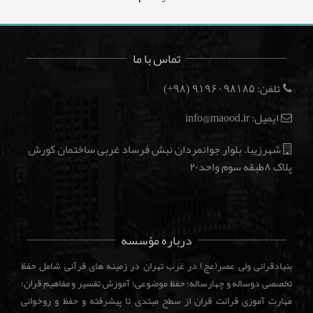
تماس با ما
تلفن:
(۹۸+)
۹۱۹۶۰۹۸۱۸۵
ایمیل: info@maood.ir
شهرزیبا. بلوار جوانمردان نبش فرساد غربی ساختمان کورش
پلاک ۸طبقه سوم واحد۲۰
درباره مؤسسه
بنیادقرانی ولی عصر(عج) در غرب تهران در زمینه های قرآنی شامل حفظ
تخصصی دوساله و چهارساله؛ حفظ موضوعی؛ آموزش تفسیر و مفاهیم قران؛
مهارت آموزی قرائت قران از سطح مبتدی تا پیشرفته و حفظ و روخوانی