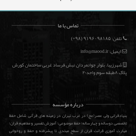
تماس با ما
تلفن:
(۹۸+)
۹۱۹۶۰۹۸۱۸۵
ایمیل: info@maood.ir
شهرزیبا. بلوار جوانمردان نبش فرساد غربی ساختمان کورش
پلاک ۸طبقه سوم واحد۲۰
درباره مؤسسه
بنیادقرانی ولی عصر(عج) در غرب تهران در زمینه های قرآنی شامل حفظ
تخصصی دوساله و چهارساله؛ حفظ موضوعی؛ آموزش تفسیر و مفاهیم قران؛
مهارت آموزی قرائت قران از سطح مبتدی تا پیشرفته و حفظ و روخوانی