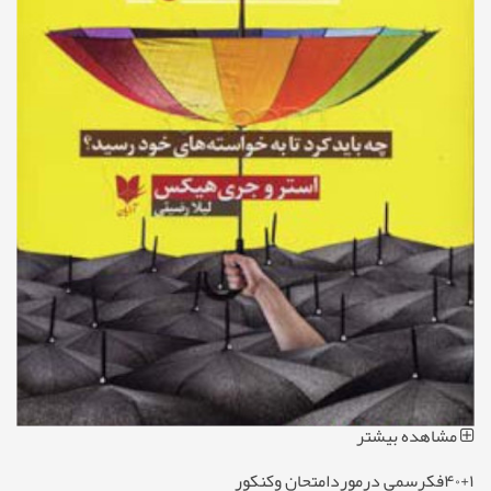
مشاهده بیشتر
۴۰+۱فکرسمی درموردامتحان وکنکور