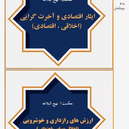
ده
بیشتر